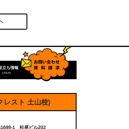
へ
役立ち情報
(ブログ)
クレスト 土山校)
99-1 松尾ビル202