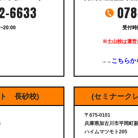
2-6633
078
~20:00
受付時間 
※土山校は運営
こちらか
→→
ト 長砂校)
(セミナーク
〒675-0101
6
兵庫県加古川市平岡町新在家
ハイムマツモト205