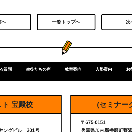
前へ
一覧トップへ
次
る質問
生徒たちの声
教室案内
入塾案内
お
ト 宝殿校
(セミナー
〒675-0151
ヤングビル 201号
兵庫県加古郡播磨町野添16