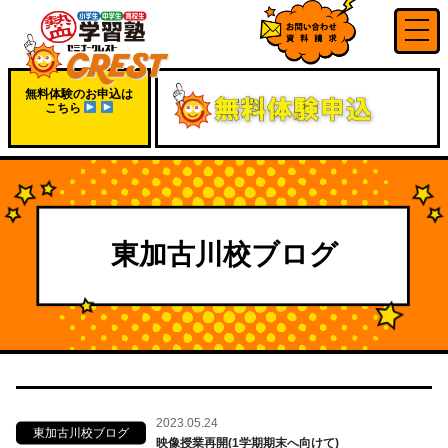
無料体験のお申込は
こちら
東加古川校ブログ
2023.05.24
東加古川校ブログ
映像授業再開(1学期期末へ向けて)