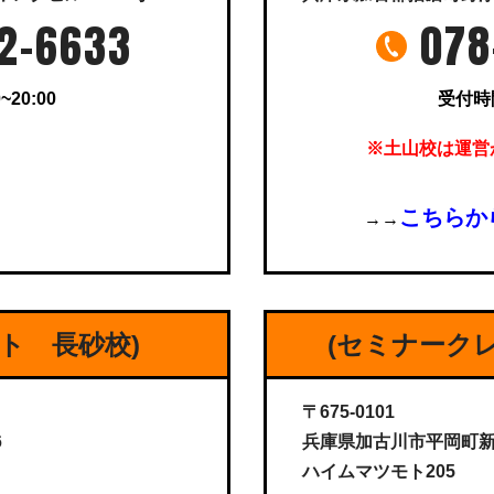
2-6633
078
~20:00
受付時間 
※土山校は運営
こちらか
→→
ト 長砂校)
(セミナーク
〒675-0101
6
兵庫県加古川市平岡町新在家
ハイムマツモト205