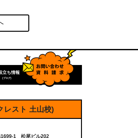
へ
役立ち情報
(ブログ)
クレスト 土山校)
99-1 松尾ビル202