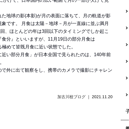
0時前にかけて、日本国内の広い範囲で月の一部が欠けて見
た地球の影(本影)が月の表面に落ちて、月の軌道が影
現象です。 月食は太陽－地球－月が一直線に並ぶ満月
5回、ほとんどの年は3回以下のタイミングでしか起こ
食分』といいますが、11月19日の部分月食は
たる極めて皆既月食に近い状態でした。
近い部分月食」が日本全国で見られたのは、140年前
す。
ので外に出て観察をし、携帯のカメラで撮影にチャレン
加古川校ブログ
2021.11.20