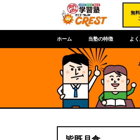
無料
ホーム
当塾の特徴
よく
皆既月食