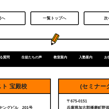
前へ
一覧トップへ
次
る質問
生徒たちの声
教室案内
入塾案内
お
ト 宝殿校
(セミナー
〒675-0151
ヤングビル 201号
兵庫県加古郡播磨町野添16