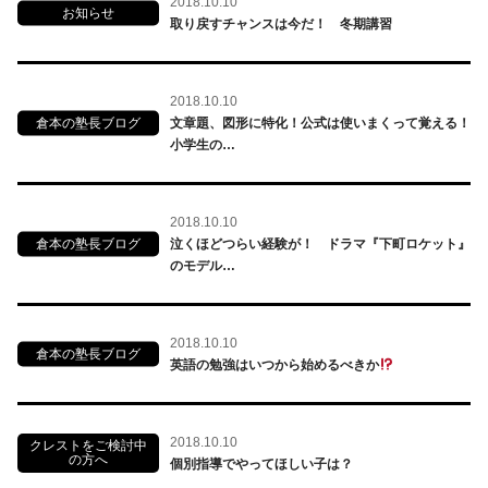
2018.10.10
お知らせ
取り戻すチャンスは今だ！ 冬期講習
2018.10.10
倉本の塾長ブログ
文章題、図形に特化！公式は使いまくって覚える！
小学生の…
2018.10.10
倉本の塾長ブログ
泣くほどつらい経験が！ ドラマ『下町ロケット』
のモデル…
2018.10.10
倉本の塾長ブログ
英語の勉強はいつから始めるべきか
2018.10.10
クレストをご検討中
の方へ
個別指導でやってほしい子は？